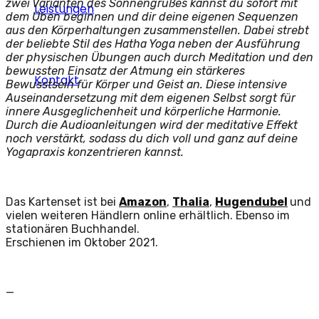
zwei Varianten des Sonnengrußes kannst du sofort mit
Leistungen
dem Üben beginnen und dir deine eigenen Sequenzen
aus den Körperhaltungen zusammenstellen. Dabei strebt
der beliebte Stil des Hatha Yoga neben der Ausführung
der physischen Übungen auch durch Meditation und den
bewussten Einsatz der Atmung ein stärkeres
Kontakt
Bewusstsein für Körper und Geist an. Diese intensive
Auseinandersetzung mit dem eigenen Selbst sorgt für
innere Ausgeglichenheit und körperliche Harmonie.
Durch die Audioanleitungen wird der meditative Effekt
noch verstärkt, sodass du dich voll und ganz auf deine
Yogapraxis konzentrieren kannst.
Das Kartenset ist bei
Amazon
,
Thalia
,
Hugendubel
und
vielen weiteren Händlern online erhältlich. Ebenso im
stationären Buchhandel.
Erschienen im Oktober 2021.
—