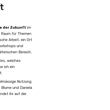
t
e der Zukunft
im
ter Raum für Themen
che Arbeit, ein Ort
 Workshops und
lterischen Bereich.
tes, welches
e ich ein
t.
egelmässige Nutzung
 Blume und Daniela
ndet ihr auf der