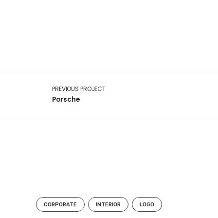
Skip
to
content
PREVIOUS PROJECT
Porsche
CORPORATE
INTERIOR
LOGO